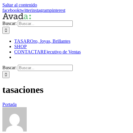
Saltar al contenido
facebook
twitter
instagram
pinterest
Buscar:
TASAR
Oro, Joyas, Brillantes
SHOP
CONTACTAR
Ejecutivo de Ventas
Buscar:
tasaciones
Portada